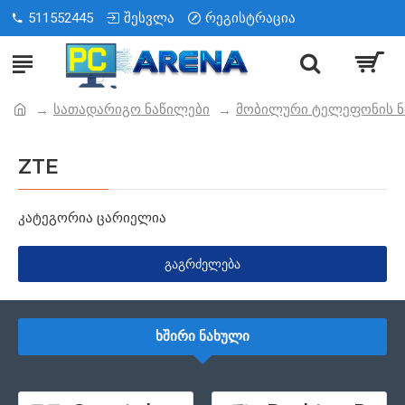
511552445
შესვლა
რეგისტრაცია
სათადარიგო ნაწილები
მობილური ტელეფონის ნ
ZTE
კატეგორია ცარიელია
ᲒᲐᲒᲠᲫᲔᲚᲔᲑᲐ
ᲮᲨᲘᲠᲘ ᲜᲐᲮᲣᲚᲘ