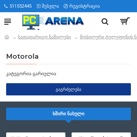
511552445
შესვლა
რეგისტრაცია
სათადარიგო ნაწილები
მობილური ტელეფონის ნ
Motorola
კატეგორია ცარიელია
ᲒᲐᲒᲠᲫᲔᲚᲔᲑᲐ
ᲮᲨᲘᲠᲘ ᲜᲐᲮᲣᲚᲘ