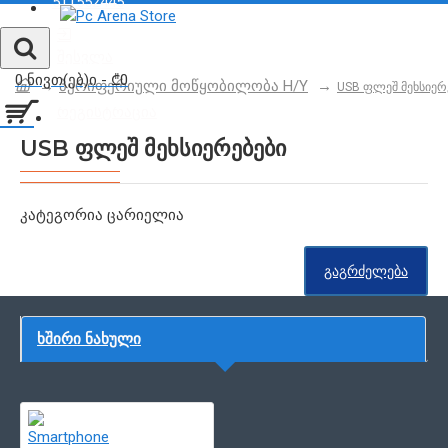
511552445
შესვლა
0 ნივთ(ებ)ი - ₾0
პერიფერიული მოწყობილობა H/Y
USB ფლეშ მეხსიერ
რეგისტრაცია
USB ფლეშ მეხსიერებები
კატეგორია ცარიელია
ᲒᲐᲒᲠᲫᲔᲚᲔᲑᲐ
ᲮᲨᲘᲠᲘ ᲜᲐᲮᲣᲚᲘ