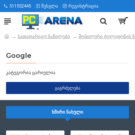
511552445
შესვლა
რეგისტრაცია
სათადარიგო ნაწილები
მობილური ტელეფონის ნ
Google
კატეგორია ცარიელია
ᲒᲐᲒᲠᲫᲔᲚᲔᲑᲐ
ᲮᲨᲘᲠᲘ ᲜᲐᲮᲣᲚᲘ