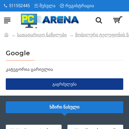
511552445
შესვლა
რეგისტრაცია
სათადარიგო ნაწილები
მობილური ტელეფონის ნ
Google
კატეგორია ცარიელია
ᲒᲐᲒᲠᲫᲔᲚᲔᲑᲐ
ᲮᲨᲘᲠᲘ ᲜᲐᲮᲣᲚᲘ