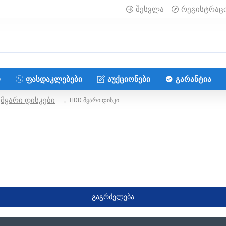
შესვლა
რეგისტრაც
Ო
ᲤᲐᲡᲓᲐᲙᲚᲔᲑᲔᲑᲘ
ᲐᲣᲥᲪᲘᲝᲜᲔᲑᲘ
ᲒᲐᲠᲐᲜᲢᲘᲐ
მყარი დისკები
HDD მყარი დისკი
ᲒᲐᲒᲠᲫᲔᲚᲔᲑᲐ