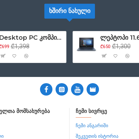
ᲮᲨᲘᲠᲘ ᲜᲐᲮᲣᲚᲘ
Desktop PC კომპიუტერი HP ProDesk 400 G5 Tower, Intel Core i5 8500 (6 თაობა), 8GB ოპერატიული, 256GB SSD მყარი დისკი, DisplayPort, DVD, Windows 11 Pro (მოერადი პროდუქციის კლასი - ა)
₾1,398
₾1,300
₾699
₾650
ელთა მომსახურება
ჩემი სივრცე
ჩემი ანგარიში
ლი
შეკვეთის ისტორია