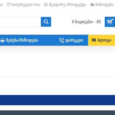
ია
სასურველი სია
შეადარე პროდუქტი
მიწოდება
0 ნივთ(ებ)ი - ₾0
ᲨᲔᲫᲔᲜᲐ/ᲛᲘᲬᲝᲓᲔᲑᲐ
ᲓᲐᲠᲔᲙᲔᲗ
ᲑᲚᲝᲒᲘ