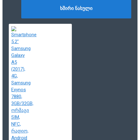
ᲮᲨᲘᲠᲘ ᲜᲐᲮᲣᲚᲘ