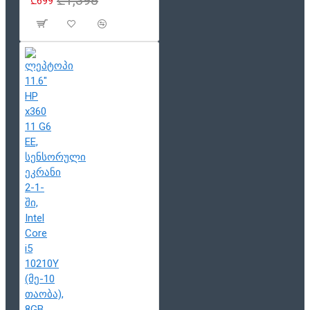
₾1,398
₾699