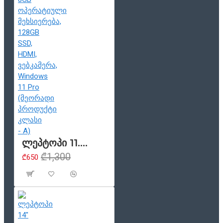
ლეპტოპი 11.6" HP x360 11 G6 EE, სენსორული ეკრანი 2-1-ში, Intel Core i5 10210Y (მე-10 თაობა), 8GB ოპერატიული მეხსიერება, 128GB SSD, HDMI, ვებკამერა, Windows 11 Pro (მეორადი პროდუქტი კლასი - A)
₾1,300
₾650