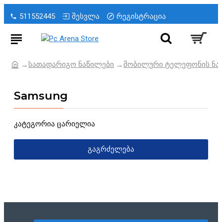
511552445
შესვლა
რეგისტრაცია
სათადარიგო ნაწილები
მობილური ტელეფონის ნა
Samsung
კატეგორია ცარიელია
ᲒᲐᲒᲠᲫᲔᲚᲔᲑᲐ