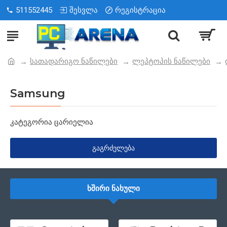
511552445
შესვლა
რეგისტრაცია
სათადარიგო ნაწილები
ლეპტოპის ნაწილები
Samsung
კატეგორია ცარიელია
ᲒᲐᲒᲠᲫᲔᲚᲔᲑᲐ
ᲮᲨᲘᲠᲘ ᲜᲐᲮᲣᲚᲘ