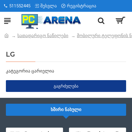
511552445
შესვლა
რეგისტრაცია
სათადარიგო ნაწილები
მობილური ტელეფონის ნ
LG
კატეგორია ცარიელია
ᲒᲐᲒᲠᲫᲔᲚᲔᲑᲐ
ᲮᲨᲘᲠᲘ ᲜᲐᲮᲣᲚᲘ