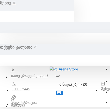
ᲛᲔᲜᲘᲣ
ᲗᲥᲕᲔᲜᲘ ᲙᲐᲚᲐᲗᲐ
ბათუ კრავეიშვილი 8
0 ნივთ(ებ)ი - ₾0
511552445
შეს
რეგისტრაცია
შესვლა