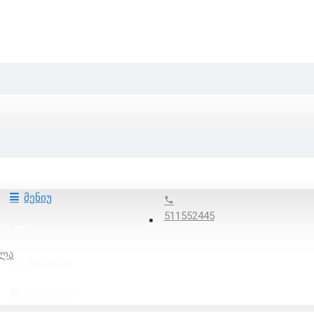
მენიუ
511552445
ᲧᲕᲔᲚᲐ ᲙᲐᲢᲔᲒᲝᲠᲘᲔᲑᲘ
ვლა
ᲛᲗᲐᲕᲐᲠᲘ
ᲡᲐᲑᲘᲗᲣᲛᲝ