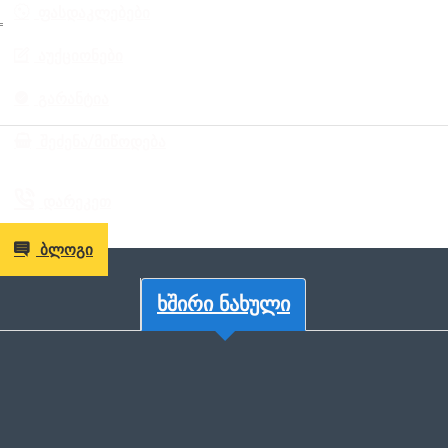
ᲤᲐᲡᲓᲐᲙᲚᲔᲑᲔᲑᲘ
L
ᲐᲣᲥᲪᲘᲝᲜᲔᲑᲘ
ᲒᲐᲠᲐᲜᲢᲘᲐ
ᲨᲔᲫᲔᲜᲐ/ᲛᲘᲬᲝᲓᲔᲑᲐ
ᲓᲐᲠᲔᲙᲔᲗ
ᲑᲚᲝᲒᲘ
ᲮᲨᲘᲠᲘ ᲜᲐᲮᲣᲚᲘ